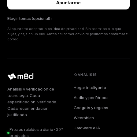
Apuntarme
Elegir temas (opcional)
Al apuntarte aceptas la
política de privacidad
. Sin spam: solo lo que
elijas, y baja en un clic. Antes del primer envío te pediremos confirmar tu
correo.
ANÁLISIS
Hogar inteligente
Análisis y verificación de
tecnología. Cada
Audio y periféricos
especificación, verificada.
Gadgets y regalos
Cada recomendación,
justificada.
Wearables
Hardware e IA
Precios releídos a diario · 397
productos