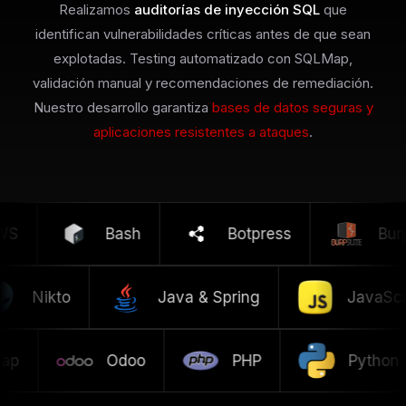
Realizamos
auditorías de inyección SQL
que
AWS WAF y otros. Sin embargo, un WAF bien configurado
identifican vulnerabilidades críticas antes de que sean
combinado con código seguro es la mejor defensa.
explotadas. Testing automatizado con SQLMap,
validación manual y recomendaciones de remediación.
Nuestro desarrollo garantiza
bases de datos seguras y
aplicaciones resistentes a ataques
.
S
Bash
Botpress
Burp
Nikto
Java & Spring
JavaSc
p
Odoo
PHP
Python