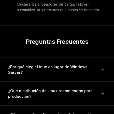
Clusters, balanceadores de carga, failover
automático. Arquitecturas que nunca se detienen.
Preguntas Frecuentes
¿Por qué elegir Linux en lugar de Windows
Server?
Linux ofrece mayor estabilidad, seguridad y rendimiento
¿Qué distribución de Linux recomiendan para
para servidores web. Es gratuito, consume menos
producción?
recursos y tiene una comunidad masiva de soporte. El
96% de los servidores web del mundo usan Linux por
estas razones.
Depende del caso. Ubuntu Server LTS para aplicaciones