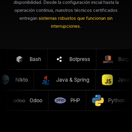
disponibilidad. Desde la configuración inicial hasta la
operación continua, nuestros técnicos certificados
entregan
sistemas robustos que funcionan sin
interrupciones
.
Bash
Botpress
Burp S
Nikto
Java & Spring
Java
Odoo
PHP
Python