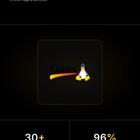
30
+
96
%