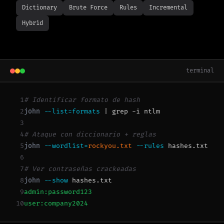
Dictionary
Brute Force
Rules
Incremental
Hybrid
terminal
1
# Identificar formato de hash
2
john
--list=formats
| grep -i ntlm
3
4
# Ataque con diccionario + reglas
5
john
--wordlist=
rockyou.txt
--rules
hashes.txt
6
7
# Ver contraseñas crackeadas
8
john
--show
hashes.txt
9
admin:password123
10
user:company2024