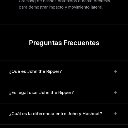
Cracking de hashes obtenidos durante pentests
para demostrar impacto y movimiento lateral.
Preguntas Frecuentes
¿Qué es John the Ripper?
John the Ripper es una herramienta open source de
¿Es legal usar John the Ripper?
auditoría de contraseñas que detecta contraseñas
débiles mediante ataques de diccionario, fuerza bruta y
técnicas híbridas. Soporta más de 400 formatos de hash
Es legal cuando se usa para auditar sistemas propios o
¿Cuál es la diferencia entre John y Hashcat?
diferentes.
con autorización explícita. Lo utilizamos en pentests
contratados, auditorías de seguridad internas y