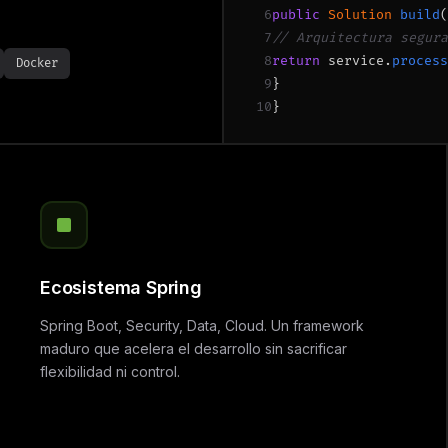
6
public
Solution
build
(
7
// Arquitectura segura
8
return
service.
process
Docker
9
}
10
}
Ecosistema Spring
Spring Boot, Security, Data, Cloud. Un framework
maduro que acelera el desarrollo sin sacrificar
flexibilidad ni control.