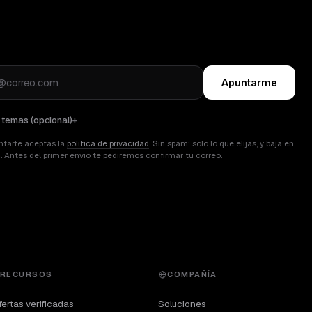
Apuntarme
r temas (opcional)
ntarte aceptas la
política de privacidad
. Sin spam: solo lo que elijas, y baja en
c. Antes del primer envío te pediremos confirmar tu correo.
RECURSOS
COMPAÑÍA
ertas verificadas
Soluciones