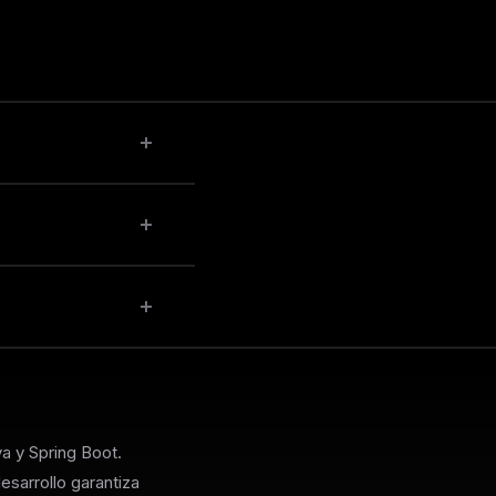
largo
nen el
rable.
cción
o es
a y Spring Boot.
sarrollo garantiza