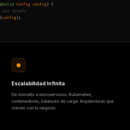
@Valid
Config
config
) {
 por diseño
(
config
);
Escalabilidad Infinita
De monolito a microservicios. Kubernetes,
contenedores, balanceo de carga. Arquitecturas que
crecen con tu negocio.