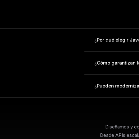
¿Por qué elegir Ja
Java combina madurez
¿Cómo garantizan l
plazo, mientras que c
lenguaje a la vanguard
Spring Security propo
¿Pueden modernizar
contra CSRF, XSS, SQ
auditorías de depende
Sí. Migramos aplicaci
refactorizamos monoli
gradual y minimiza el
Diseñamos y c
Desde APIs escala