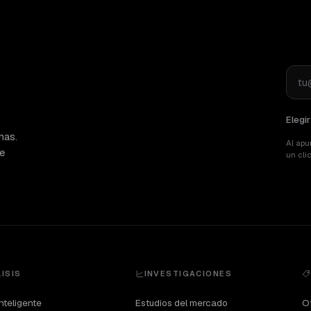
Elegi
mas.
Al apu
de
un cli
ISIS
INVESTIGACIONES
nteligente
Estudios del mercado
Of