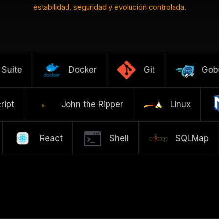
estabilidad, seguridad y evolución controlada
.
uite
Docker
Git
Gobus
Script
John the Ripper
Linux
React
Shell
SQLMap