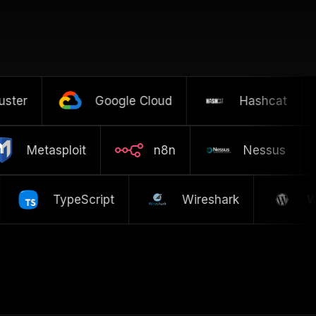
ter
Google Cloud
Hashcat
Metasploit
n8n
Nessus
TypeScript
Wireshark
Wor