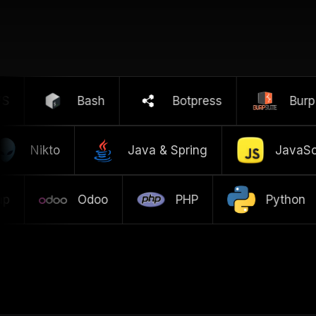
Bash
Botpress
Burp S
Nikto
Java & Spring
Java
Odoo
PHP
Python