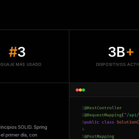
#
3
3B
+
NGUAJE MÁS USADO
DISPOSITIVOS ACT
1
@RestController
2
@RequestMapping
(
"/api/
3
public class
SolutionC
rincipios SOLID. Spring
4
el primer día, con
5
@PostMapping