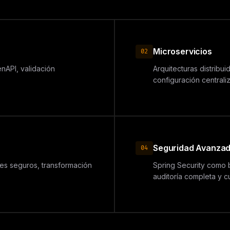
Microservicios
02
nAPI, validación
Arquitecturas distribui
configuración centraliz
Seguridad Avanza
04
es seguros, transformación
Spring Security como b
auditoría completa y c