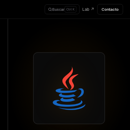
Lab ↗
Contacto
Buscar
Ctrl K