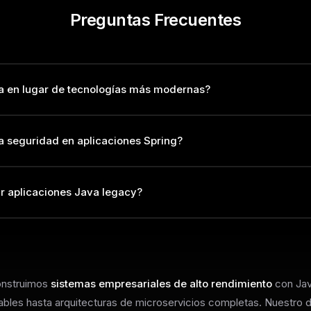
Preguntas Frecuentes
va en lugar de tecnologías más modernas?
 con innovación continua. Las versiones LTS garantizan soporte a 
a seguridad en aplicaciones Spring?
aracterísticas como virtual threads (Project Loom) y GraalVM mantie
ia. Para sistemas de misión crítica, la estabilidad de Java es insupe
rciona autenticación y autorización robustas. Implementamos prote
 aplicaciones Java legacy?
L injection y otras vulnerabilidades OWASP. Además, realizamos
ncias y aplicamos el principio de mínimo privilegio en cada capa.
ones de Java EE a Spring Boot, actualizamos versiones de Java,
tos a microservicios y containerizamos para Kubernetes. El proces
 riesgo operacional manteniendo la continuidad del negocio.
onstruimos
sistemas empresariales de alto rendimiento
con Jav
bles hasta arquitecturas de microservicios completas. Nuestro de