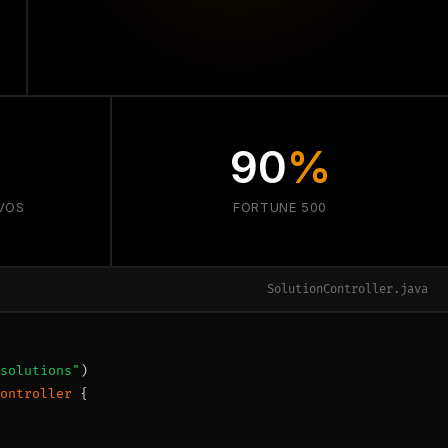
90
%
IVOS
FORTUNE 500
SolutionController.java
solutions"
)
ontroller
{