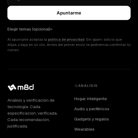
Apuntarme
Elegir temas (opcional)
Al apuntarte aceptas la
política de privacidad
. Sin spam: solo lo que
elijas, y baja en un clic. Antes del primer envío te pediremos confirmar tu
correo.
ANÁLISIS
Hogar inteligente
Análisis y verificación de
tecnología. Cada
Audio y periféricos
especificación, verificada.
Gadgets y regalos
Cada recomendación,
justificada.
Wearables