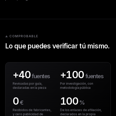
COMPROBABLE
Lo que puedes verificar tú mismo.
+40
+100
fuentes
fuentes
Revisadas por guía,
Por investigación, con
declaradas en la pieza
metodología pública
0
100
€
%
Recibidos de fabricantes,
De los enlaces de afiliación,
y cero publicidad de
declarados en la propia