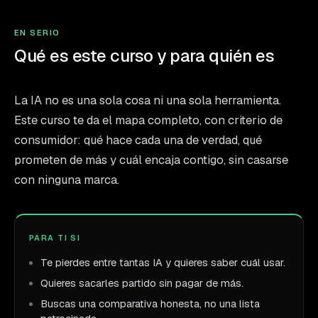
EN SERIO
Qué es este curso y para quién es
La IA no es una sola cosa ni una sola herramienta.
Este curso te da el mapa completo, con criterio de
consumidor: qué hace cada una de verdad, qué
prometen de más y cuál encaja contigo, sin casarse
con ninguna marca.
PARA TI SI
Te pierdes entre tantas IA y quieres saber cuál usar.
Quieres sacarles partido sin pagar de más.
Buscas una comparativa honesta, no una lista