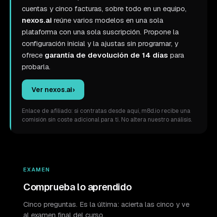
cuentas y cinco facturas, sobre todo en un equipo,
nexos.ai
reúne varios modelos en una sola
plataforma con una sola suscripción. Propone la
configuración inicial y la ajustas sin programar, y
ofrece
garantía de devolución de 14 días
para
probarla.
Ver nexos.ai
›
Enlace de afiliado: si contratas desde aquí, m8d.io recibe una
comisión sin coste adicional para ti. No altera nuestro análisis.
EXAMEN
Comprueba lo aprendido
Cinco preguntas. Es la última: acierta las cinco y ve
al examen final del curso.