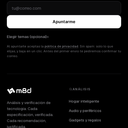
Apuntarme
Elegir temas (opcional)
Al apuntarte aceptas la
política de privacidad
. Sin spam: solo lo que
elijas, y baja en un clic. Antes del primer envío te pediremos confirmar tu
correo.
ANÁLISIS
Hogar inteligente
Análisis y verificación de
tecnología. Cada
Audio y periféricos
especificación, verificada.
Gadgets y regalos
Cada recomendación,
justificada.