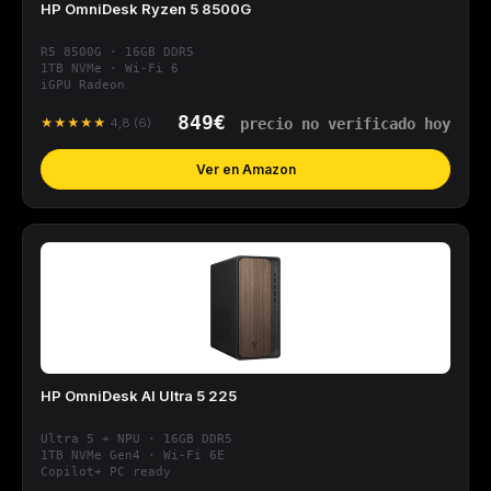
HP OmniDesk Ryzen 5 8500G
R5 8500G · 16GB DDR5
1TB NVMe · Wi-Fi 6
iGPU Radeon
849€
★★★★★
4,8 (6)
Ver en Amazon
HP OmniDesk AI Ultra 5 225
Ultra 5 + NPU · 16GB DDR5
1TB NVMe Gen4 · Wi-Fi 6E
Copilot+ PC ready