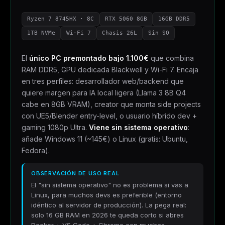
Ryzen 7 8745HX · 8C
RTX 5060 8GB
16GB DDR5
1TB NVMe
Wi-Fi 7
Chasis 26L
Sin SO
El
único PC premontado bajo 1.100€
que combina
RAM DDR5, GPU dedicada Blackwell y Wi-Fi 7. Encaja
en tres perfiles: desarrollador web/backend que
quiere margen para IA local ligera (Llama 3 8B Q4
cabe en 8GB VRAM), creator que monta side projects
con UE5/Blender entry-level, o usuario híbrido dev +
gaming 1080p Ultra.
Viene sin sistema operativo
:
añade Windows 11 (~145€) o Linux (gratis: Ubuntu,
Fedora).
OBSERVACIÓN DE USO REAL
El "sin sistema operativo" no es problema si vas a
Linux, para muchos devs es preferible (entorno
idéntico al servidor de producción). La pega real:
solo 16 GB RAM en 2026 te queda corto si abres