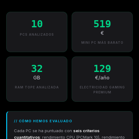
10
519
€
PCS ANALIZADOS
MINI PC MÁS BARATO
32
129
GB
€/año
RAM TOPE ANALIZADA
ELECTRICIDAD GAMING
PREMIUM
// CÓMO HEMOS EVALUADO
Cada PC se ha puntuado con
seis criterios
cuantitativos
: rendimiento CPU (PCMark 10), rendimiento