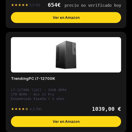
654€
★★★★★
5,0 (5)
Ver en Amazon
TrendingPC i7-12700K
i7-12700K (12C) · 32GB DDR4
1TB NVMe · Win 11 Pro
Ensamblado España + 3 años
1039,00 €
★★★★☆
4,3 (19)
Ver en Amazon