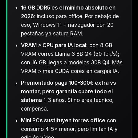
16 GB DDR5 es el mínimo absoluto en
2026
: incluso para office. Por debajo de
eso, Windows 11 + navegador con 20
pestañas ya satura RAM.
VRAM > CPU para IA local:
con 8 GB
VRAM corres Llama 3 8B Q4 (50 tok/s);
con 16 GB llegas a modelos 30B Q4. Más
VRAM > más CUDA cores en cargas IA.
Premontado paga 100-300€ extra vs
montar, pero garantía cubre todo el
sistema
1-3 años. Si no eres técnico,
compensa.
Mini PCs sustituyen torres office
con
consumo 4-5× menor, pero limitan IA y
edición vídeo.