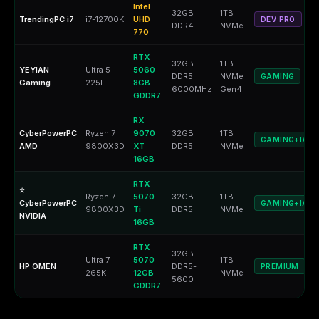
Intel
32GB
1TB
TrendingPC i7
i7-12700K
UHD
DEV PRO
DDR4
NVMe
770
RTX
32GB
1TB
YEYIAN
Ultra 5
5060
DDR5
NVMe
GAMING
Gaming
225F
8GB
6000MHz
Gen4
GDDR7
RX
CyberPowerPC
Ryzen 7
9070
32GB
1TB
GAMING+IA
AMD
9800X3D
XT
DDR5
NVMe
16GB
RTX
⭐
Ryzen 7
5070
32GB
1TB
CyberPowerPC
GAMING+IA
9800X3D
Ti
DDR5
NVMe
NVIDIA
16GB
RTX
32GB
Ultra 7
5070
1TB
HP OMEN
DDR5-
PREMIUM
265K
12GB
NVMe
5600
GDDR7