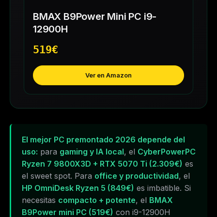
BMAX B9Power Mini PC i9-
12900H
519€
Ver en Amazon
El mejor PC premontado 2026 depende del
uso:
para
gaming y IA local
, el
CyberPowerPC
Ryzen 7 9800X3D + RTX 5070 Ti (2.309€)
es
el sweet spot. Para
office y productividad
, el
HP OmniDesk Ryzen 5 (849€)
es imbatible. Si
necesitas
compacto + potente
, el
BMAX
B9Power mini PC (519€)
con i9-12900H