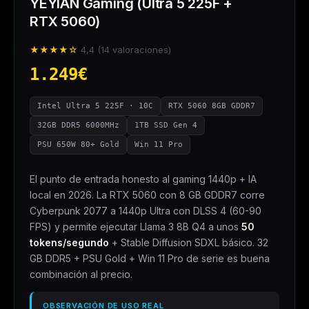
YEYIAN Gaming (Ultra 5 225F +
RTX 5060)
★★★★☆
4,4 (14 valoraciones)
1.249€
Intel Ultra 5 225F · 10C
RTX 5060 8GB GDDR7
32GB DDR5 6000MHz
1TB SSD Gen 4
PSU 650W 80+ Gold
Win 11 Pro
El punto de entrada honesto al gaming 1440p + IA
local en 2026. La RTX 5060 con 8 GB GDDR7 corre
Cyberpunk 2077 a 1440p Ultra con DLSS 4 (60-90
FPS) y permite ejecutar Llama 3 8B Q4 a unos
50
tokens/segundo
+ Stable Diffusion SDXL básico. 32
GB DDR5 + PSU Gold + Win 11 Pro de serie es buena
combinación al precio.
OBSERVACIÓN DE USO REAL