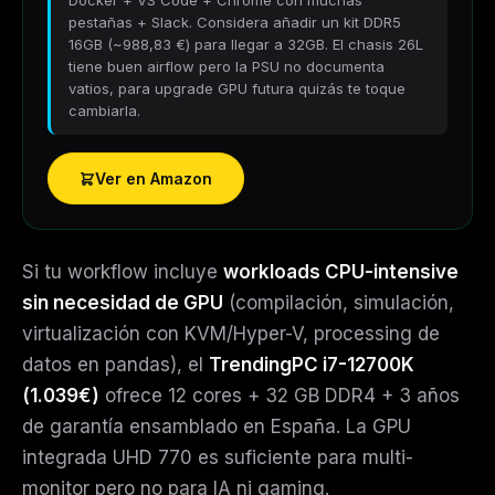
Docker + VS Code + Chrome con muchas
pestañas + Slack. Considera añadir un kit DDR5
16GB (~
988,83 €
) para llegar a 32GB. El chasis 26L
tiene buen airflow pero la PSU no documenta
vatios, para upgrade GPU futura quizás te toque
cambiarla.
Ver en Amazon
Si tu workflow incluye
workloads CPU-intensive
sin necesidad de GPU
(compilación, simulación,
virtualización con KVM/Hyper-V, processing de
datos en pandas), el
TrendingPC i7-12700K
(1.039€)
ofrece 12 cores + 32 GB DDR4 + 3 años
de garantía ensamblado en España. La GPU
integrada UHD 770 es suficiente para multi-
monitor pero no para IA ni gaming.