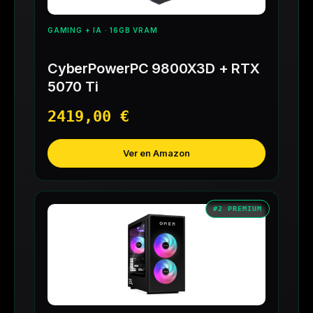
GAMING + IA · 16GB VRAM
CyberPowerPC 9800X3D + RTX
5070 Ti
2419,00 €
Ver en Amazon
#2 PREMIUM