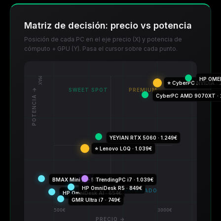
Matriz de decisión: precio vs potencia
Posición de cada PC en el eje precio (X) y potencia de
cómputo + GPU (Y). Pasa el cursor sobre cada punto.
MAX
POTENCIA →
SWEET SPOT
PREMIUM
ENTRY VALUE
SOBREPAGADO
500€
3000€
PRECIO →