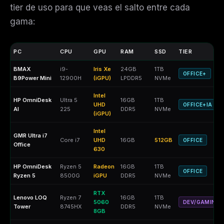
tier de uso para que veas el salto entre cada
gama:
PC
CPU
GPU
RAM
SSD
TIER
BMAX
i9-
Iris Xe
24GB
1TB
OFFICE+
B9Power Mini
12900H
(iGPU)
LPDDR5
NVMe
Intel
HP OmniDesk
Ultra 5
16GB
1TB
UHD
OFFICE+IA
AI
225
DDR5
NVMe
(iGPU)
Intel
GMR Ultra i7
Core i7
UHD
16GB
512GB
OFFICE
Office
630
HP OmniDesk
Ryzen 5
Radeon
16GB
1TB
OFFICE
Ryzen 5
8500G
iGPU
DDR5
NVMe
RTX
Lenovo LOQ
Ryzen 7
16GB
1TB
5060
DEV/GAMING
Tower
8745HX
DDR5
NVMe
8GB