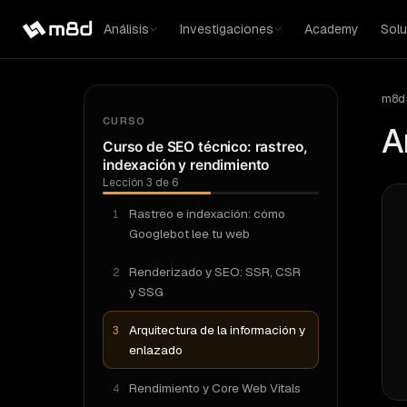
Análisis
Investigaciones
Academy
Solu
m8d
CURSO
A
Curso de SEO técnico: rastreo,
indexación y rendimiento
Lección
3
de
6
Rastreo e indexación: cómo
1
Googlebot lee tu web
Renderizado y SEO: SSR, CSR
2
y SSG
Arquitectura de la información y
3
enlazado
Rendimiento y Core Web Vitals
4