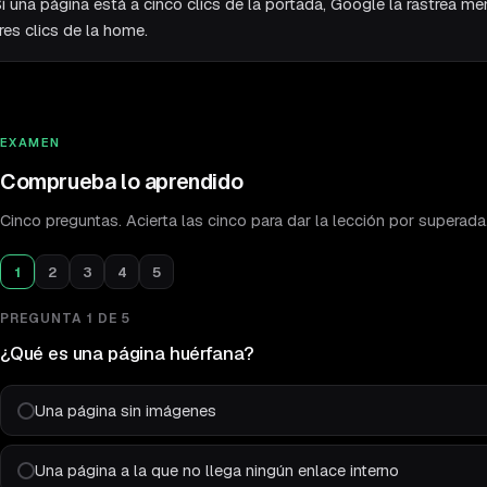
i una página está a cinco clics de la portada, Google la rastrea m
res clics de la home.
EXAMEN
Comprueba lo aprendido
Cinco preguntas. Acierta las cinco para dar la lección por superada
1
2
3
4
5
PREGUNTA
1
DE
5
¿Qué es una página huérfana?
Una página sin imágenes
Una página a la que no llega ningún enlace interno