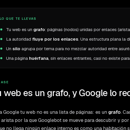
LO QUE TE LLEVAS
Tu web es un
grafo
: páginas (nodos) unidas por enlaces (arist
La autoridad
fluye por los enlaces
. Una estructura plana la d
Un
silo
agrupa por tema para no mezclar autoridad entre asunt
Una página
huérfana
, sin enlaces entrantes, casi no existe par
BASE
 web es un grafo, y Google lo re
a Google tu web no es una lista de páginas: es un
grafo
. Ca
 arista por la que Googlebot se mueve para descubrir y por l
que no llega ningún enlace interno es como una habitación s