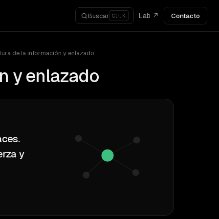
Lab ↗
Contacto
Buscar
Ctrl K
tura de la información y enlazado
ón y enlazado
aces.
erza y