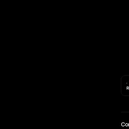
‹
R
Co