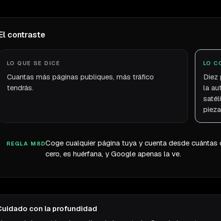
El contraste
LO QUE SE DICE
LO C
Cuantas más páginas publiques, más tráfico
Diez 
tendrás.
la au
satél
pieza
Coge cualquier página tuya y cuenta desde cuántas ot
REGLA M8D
cero, es huérfana, y Google apenas la ve.
Cuidado con la profundidad