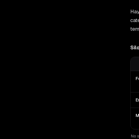
Hay
cat
tem
Sil
F
E
M
No s