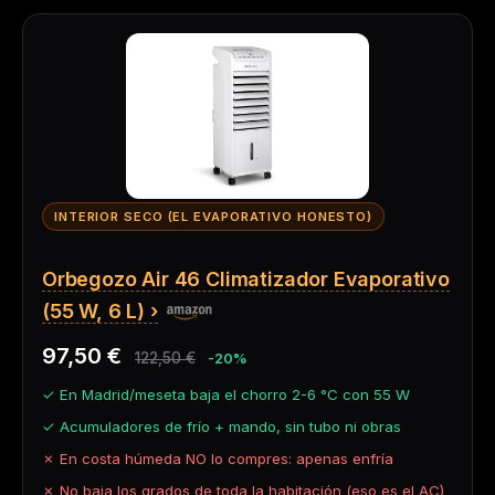
INTERIOR SECO (EL EVAPORATIVO HONESTO)
Orbegozo Air 46 Climatizador Evaporativo
(55 W, 6 L)
97,50 €
122,50 €
-20%
✓ En Madrid/meseta baja el chorro 2-6 °C con 55 W
✓ Acumuladores de frío + mando, sin tubo ni obras
✗ En costa húmeda NO lo compres: apenas enfría
✗ No baja los grados de toda la habitación (eso es el AC)