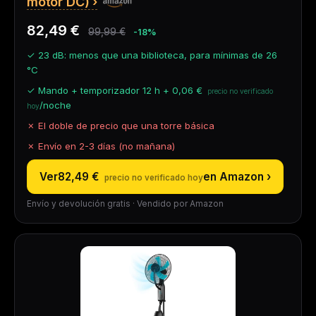
motor DC)
82,49 €
99,99 €
-18%
✓ 23 dB: menos que una biblioteca, para mínimas de 26
°C
✓ Mando + temporizador 12 h +
0,06 €
/noche
✗ El doble de precio que una torre básica
✗ Envío en 2-3 días (no mañana)
Ver
82,49 €
en Amazon ›
Envío y devolución gratis · Vendido por Amazon