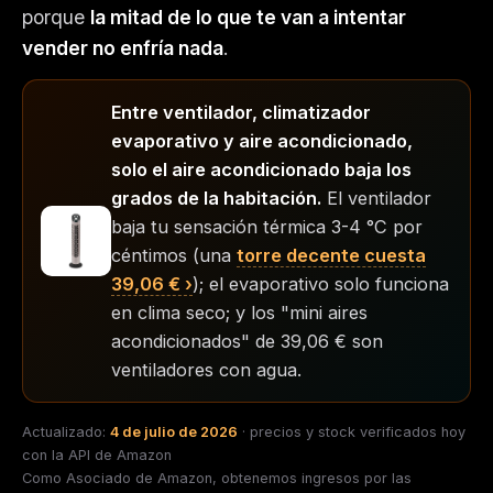
porque
la mitad de lo que te van a intentar
vender no enfría nada
.
Entre ventilador, climatizador
evaporativo y aire acondicionado,
solo el aire acondicionado baja los
grados de la habitación.
El ventilador
baja tu sensación térmica 3-4 °C por
céntimos (una
torre decente cuesta
39,06 €
); el evaporativo solo funciona
en clima seco; y los "mini aires
acondicionados" de
39,06 €
son
ventiladores con agua.
Actualizado:
4 de julio de 2026
· precios y stock verificados hoy
con la API de Amazon
Como Asociado de Amazon, obtenemos ingresos por las