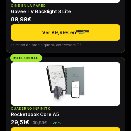
CINE EN LA PARED
Govee TV Backlight 3 Lite
89,99€
Ver 89,99€ en
La mitad de precio que su antecesora T2
#3 EL CHOLLO
CUADERNO INFINITO
Rocketbook Core A5
29,51€
39,99€
−26%