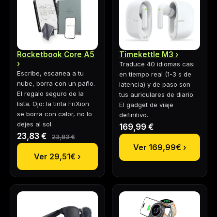
Rocketbook Core A5
Timekettle M3
Traduce 40 idiomas casi
Escribe, escanea a tu
en tiempo real (1-3 s de
nube, borra con un paño.
latencia) y de paso son
El regalo seguro de la
tus auriculares de diario.
lista. Ojo: la tinta FriXion
El gadget de viaje
se borra con calor, no lo
definitivo.
dejes al sol.
169,99 €
23,83 €
23,83 €
Ver 169,99€ ›
Ver 29,51€ ›