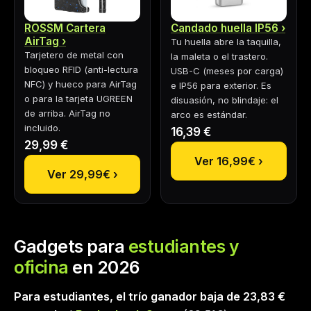
ROSSM Cartera
Candado huella IP56
AirTag
Tu huella abre la taquilla,
Tarjetero de metal con
la maleta o el trastero.
bloqueo RFID (anti-lectura
USB-C (meses por carga)
NFC) y hueco para AirTag
e IP56 para exterior. Es
o para la tarjeta UGREEN
disuasión, no blindaje: el
de arriba. AirTag no
arco es estándar.
incluido.
16,39 €
29,99 €
Ver 16,99€ ›
Ver 29,99€ ›
Gadgets para
estudiantes y
oficina
en 2026
Para estudiantes, el trío ganador baja de
23,83 €