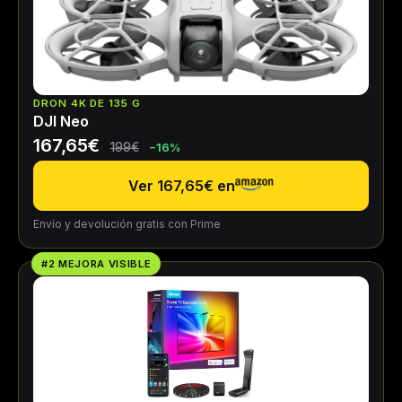
DRON 4K DE 135 G
DJI Neo
167,65€
199€
−16%
Ver 167,65€ en
Envío y devolución gratis con Prime
#2 MEJORA VISIBLE