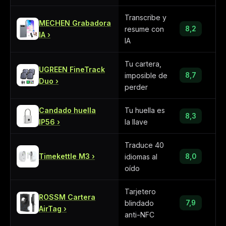
Transcribe y
MECHEN Grabadora
resume con
8,2
IA
IA
Tu cartera,
UGREEN FineTrack
imposible de
8,7
Duo
perder
Candado huella
Tu huella es
8,3
IP56
la llave
Traduce 40
Timekettle M3
idiomas al
8,0
oído
Tarjetero
ROSSM Cartera
blindado
7,9
AirTag
anti-NFC