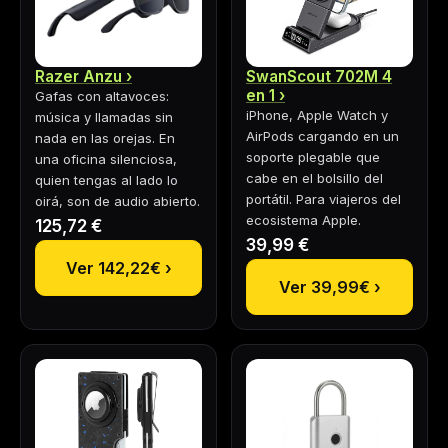
Razer Anzu
SwanScout 702M 4
en 1
Gafas con altavoces:
iPhone, Apple Watch y
música y llamadas sin
AirPods cargando en un
nada en las orejas. En
soporte plegable que
una oficina silenciosa,
cabe en el bolsillo del
quien tengas al lado lo
portátil. Para viajeros del
oirá, son de audio abierto.
ecosistema Apple.
125,72 €
39,99 €
Ver 142,22€ ›
Ver 39,99€ ›