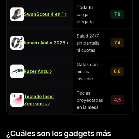
Toda tu
SwanScout 4 en 1
carga,
7,8
plegada
Salud 24/7
Icoveri Anillo 2026
sin pantalla
7,4
ni cuotas
Gafas con
Razer Anzu
música
6,8
invisible
Teclas
Teclado láser
proyectadas
4,5
Zeerkeers
en la mesa
¿Cuáles son los gadgets más