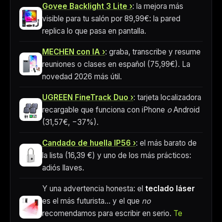
Govee Backlight 3 Lite
: la mejora más
visible para tu salón por 89,99€: la pared
replica lo que pasa en pantalla.
MECHEN con IA
: graba, transcribe y resume
reuniones o clases en español (75,99€). La
novedad 2026 más útil.
UGREEN FineTrack Duo
: tarjeta localizadora
recargable que funciona con iPhone
o
Android
(31,57€, −37%).
Candado de huella IP56
: el más barato de
la lista (
16,39 €
) y uno de los más prácticos:
adiós llaves.
Y una advertencia honesta: el
teclado láser
es el más futurista… y el que
no
recomendamos para escribir en serio.
Te