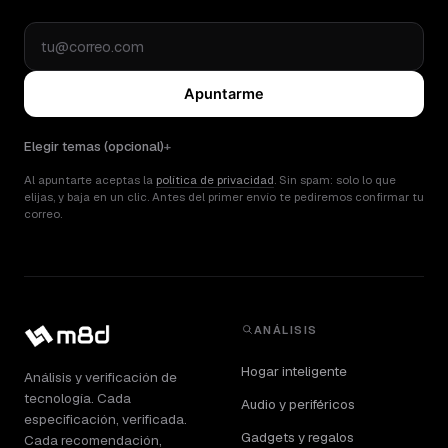
Apuntarme
Elegir temas (opcional)
Al apuntarte aceptas la
política de privacidad
. Sin spam: solo lo que
elijas, y baja en un clic. Antes del primer envío te pediremos confirmar tu
correo.
ANÁLISIS
Hogar inteligente
Análisis y verificación de
tecnología. Cada
Audio y periféricos
especificación, verificada.
Gadgets y regalos
Cada recomendación,