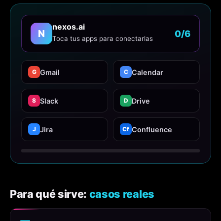
nexos.ai
N
0/6
Toca tus apps para conectarlas
Gmail
Calendar
G
C
Slack
Drive
S
D
Jira
Confluence
J
Cf
Para qué sirve:
casos reales