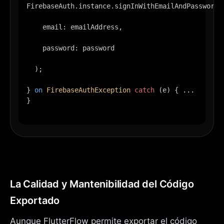
FirebaseAuth.instance.signInWithEmailAndPassword(
    email: emailAddress,
    password: password
  );
} 
on
FirebaseAuthException
catch
 (e) { ... 
}

La Calidad y Mantenibilidad del Código
Exportado
Aunque FlutterFlow permite exportar el código