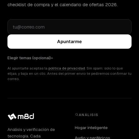
checklist de compra y el calendario de ofertas 2026.
Apuntarme
Elegir temas (opcional)
Al apuntarte aceptas la
política de privacidad
. Sin spam: solo lo que
elijas, y baja en un clic. Antes del primer envío te pediremos confirmar tu
correo.
ANÁLISIS
Hogar inteligente
Análisis y verificación de
tecnología. Cada
Audio y periféricos