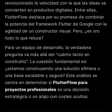
revolucionado la velocidad con la que las ideas se
en aplicaciones reales, el estado es complejo,
asíncrono y se comparte entre múltiples pantallas.
convierten en productos digitales. Entre ellas,
Aquí es donde una solución de código a medida con
FlutterFlow destaca por su promesa de combinar
un gestor de estado como Riverpod o Bloc brilla por
la potencia del framework Flutter de Google con la
su predictibilidad y testeabilidad.
agilidad de un constructor visual. Pero, ¿es oro
todo lo que reluce?
// Ejemplo con Riverpod en Flutter para 
Para un equipo de desarrollo, la verdadera
un estado robusto
pregunta va más allá del "cuánto tardo en
final
 userProvider = 
construirlo". La cuestión fundamental es:
StateNotifierProvider
<
UserNotifier
, 
¿estamos construyendo una solución efímera o
AsyncValue
<
User
>>((ref) {
una base escalable y segura? Este análisis se
return
centra en determinar si
FlutterFlow para
UserNotifier
(ref.watch(authRepositoryProvider));
proyectos profesionales
es una decisión
estratégica o un atajo con costes ocultos.
});