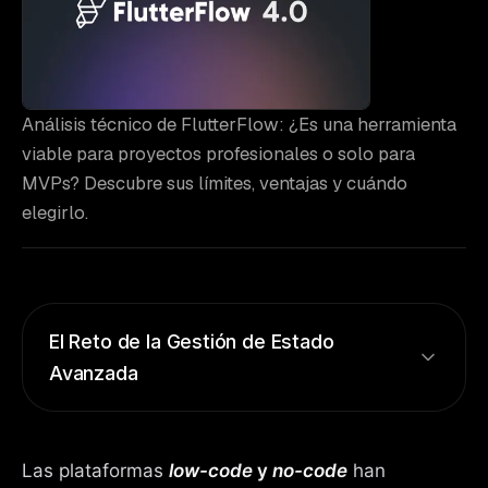
Análisis técnico de FlutterFlow: ¿Es una herramienta
viable para proyectos profesionales o solo para
MVPs? Descubre sus límites, ventajas y cuándo
elegirlo.
El Reto de la Gestión de Estado
Avanzada
Las plataformas low-code simplifican el estado
Las plataformas
low-code
y
no-code
han
básico (mostrar/ocultar elementos). Sin embargo,