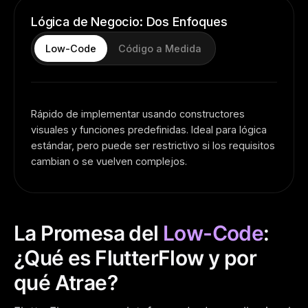
// Esto permite manejar estados de 
carga, error y datos de forma 
Lógica de Negocio: Dos Enfoques
desacoplada y escalable.
Low-Code
Código a Medida
Rápido de implementar usando constructores
visuales y funciones predefinidas. Ideal para lógica
estándar, pero puede ser restrictivo si los requisitos
cambian o se vuelven complejos.
La Promesa del
Low-Code
:
¿Qué es FlutterFlow y por
qué Atrae?