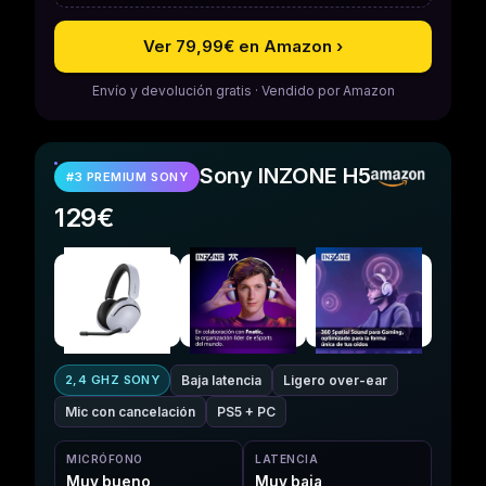
Ver 79,99€ en Amazon ›
Envío y devolución gratis · Vendido por Amazon
Sony INZONE H5
#3 PREMIUM SONY
129€
Baja latencia
Ligero over-ear
2,4 GHZ SONY
Mic con cancelación
PS5 + PC
MICRÓFONO
LATENCIA
Muy bueno
Muy baja