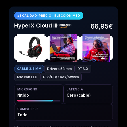
#1 CALIDAD-PRECIO · ELECCIÓN M8D
HyperX Cloud III
66,95€
Drivers 53 mm
DTS:X
CABLE 3,5 MM
Mic con LED
PS5/PC/Xbox/Switch
MICRÓFONO
LATENCIA
Nítido
Cero (cable)
COMPATIBLE
Todo