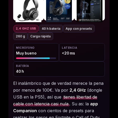
40 h batería
App con presets
2,4 GHZ USB
260 g
Carga rápida
MICRÓFONO
LATENCIA
Muy bueno
<20 ms
BATERÍA
40 h
El inalámbrico que de verdad merece la pena
por menos de 100€. Va por
2,4 GHz
(dongle
USB en la PS5), así que
tienes libertad de
cable con latencia casi nula
. Su as: la
app
Companion
con cientos de presets para
realzar los pasos en Fortnite o Call of Duty