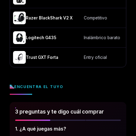
Razer BlackShark V2 X
Competitivo
C
Logitech G435
Inalámbrico barato
2
Trust GXT Forta
Entry oficial
C
ENCUENTRA EL TUYO
3 preguntas y te digo cuál comprar
1. ¿A qué juegas más?