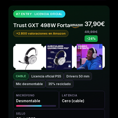
#7 ENTRY · LICENCIA OFICIAL
37,90€
Trust GXT 498W Forta
49,99€
+2.800 valoraciones en Amazon
-24%
Licencia oficial PS5
Drivers 50 mm
CABLE
Mic desmontable
35% reciclado
MICRÓFONO
LATENCIA
Desmontable
Cero (cable)
SELLO