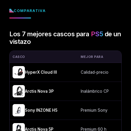
COMPARATIVA
Los 7 mejores cascos para
PS5
de un
vistazo
CASCO
MEJOR PARA
CO
HyperX Cloud III
Calidad-precio
C
Arctis Nova 3P
Inalámbrico CP
2
Sony INZONE H5
Premium Sony
2
Arctis Nova 5P
Premium 60 h
2