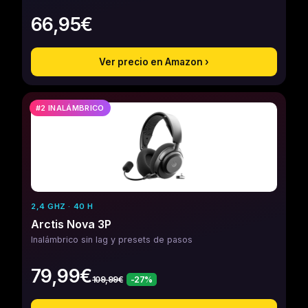
66,95€
Ver precio en Amazon ›
#2 INALÁMBRICO
2,4 GHZ · 40 H
Arctis Nova 3P
Inalámbrico sin lag y presets de pasos
79,99€
109,99€
-27%