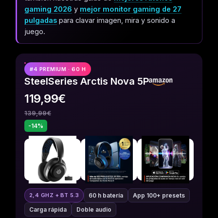
gaming 2026
y
mejor monitor gaming de 27
pulgadas
para clavar imagen, mira y sonido a
juego.
#4 PREMIUM · 60 H
SteelSeries Arctis Nova 5P
119,99€
139,99€
-14%
60 h batería
App 100+ presets
2,4 GHZ + BT 5.3
Carga rápida
Doble audio