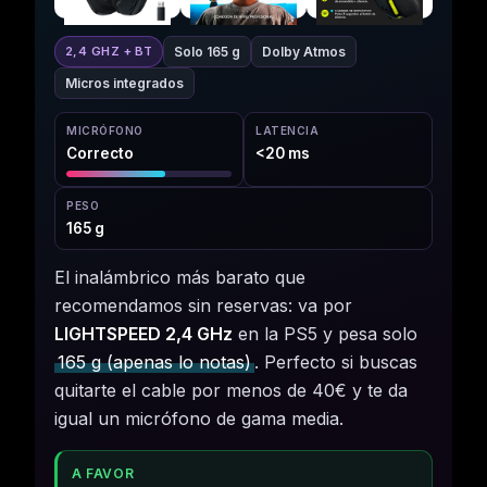
Solo 165 g
Dolby Atmos
2,4 GHZ + BT
Micros integrados
MICRÓFONO
LATENCIA
Correcto
<20 ms
PESO
165 g
El inalámbrico más barato que
recomendamos sin reservas: va por
LIGHTSPEED 2,4 GHz
en la PS5 y pesa solo
165 g (apenas lo notas)
. Perfecto si buscas
quitarte el cable por menos de 40€ y te da
igual un micrófono de gama media.
A FAVOR