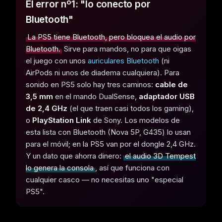
El error nº1: "lo conecto por
Bluetooth"
La PS5 tiene Bluetooth, pero bloquea el audio por
Bluetooth.
Sirve para mandos, no para que oigas
el juego con unos
auriculares Bluetooth
(ni
AirPods ni unos de diadema cualquiera). Para
sonido en PS5 solo hay tres caminos:
cable de
3,5 mm
en el mando DualSense,
adaptador USB
de 2,4 GHz
(el que traen casi todos los gaming),
o
PlayStation Link
de Sony. Los modelos de
esta lista con Bluetooth (Nova 5P, G435) lo usan
para el móvil; en la PS5 van por el dongle 2,4 GHz.
Y un dato que ahorra dinero:
el audio 3D Tempest
lo genera la consola
, así que funciona con
cualquier casco — no necesitas uno "especial
PS5".