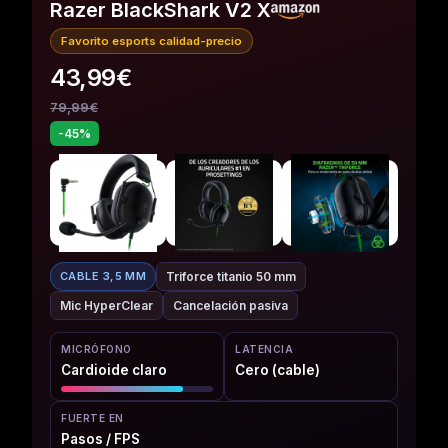
Razer BlackShark V2 X
Favorito esports calidad-precio
43,99€
79,99€
-45%
Triforce titanio 50 mm
CABLE 3,5 MM
Mic HyperClear
Cancelación pasiva
MICRÓFONO
LATENCIA
Cardioide claro
Cero (cable)
FUERTE EN
Pasos / FPS