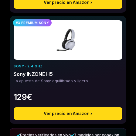
Ver precio en Amazon ›
#3 PREMIUM SONY
SONY · 2,4 GHZ
Sony INZONE H5
La apuesta de Sony: equilibrado y ligero
129€
Ver precio en Amazon ›
✓
Precios verificados en vivo
✓
7 modelos por conexión