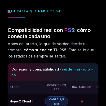
LA TABLA QUE NADIE TE DA
Compatibilidad real con
PS5
: cómo
conecta cada uno
Antes del precio, lo que de verdad decide tu
compra:
cómo suena en TU PS5
. Esto es lo que
los listados de siempre se saltan.
Conexión y compatibilidad ·
verde = sí · rojo =
no
CONEXIÓN EN
CASCO
INALÁMBRICO
BATERÍ
PS5
CABLE 3,5
HyperX Cloud III
✗
—
MM