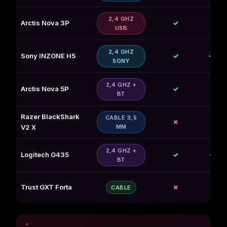
2,4 GHZ
Arctis Nova 3P
✓
40 h
USB
2,4 GHZ
Sony INZONE H5
✓
~30 h
SONY
2,4 GHZ +
Arctis Nova 5P
✓
60 h
BT
Razer BlackShark
CABLE 3,5
✗
—
V2 X
MM
2,4 GHZ +
Logitech G435
✓
~18 h
BT
Trust GXT Forta
✗
—
CABLE