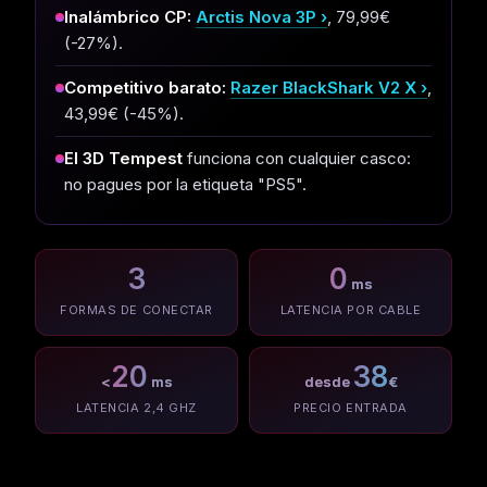
Inalámbrico CP:
Arctis Nova 3P
, 79,99€
(-27%).
Competitivo barato:
Razer BlackShark V2 X
,
43,99€ (-45%).
El 3D Tempest
funciona con cualquier casco:
no pagues por la etiqueta "PS5".
3
0
ms
FORMAS DE CONECTAR
LATENCIA POR CABLE
20
38
<
ms
desde
€
LATENCIA 2,4 GHZ
PRECIO ENTRADA