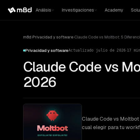
Análisis
Investigaciones
Academy
Solu
m8d
›
Privacidad y software
›
Claude Code vs Moltbot: 5 Diferenc
·
Privacidad y software
Actualizado
julio de 2026
17
min
Claude Code vs Mol
2026
Claude Code vs Moltbot 
cual elegir para tu work