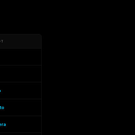
OT
o
to
era