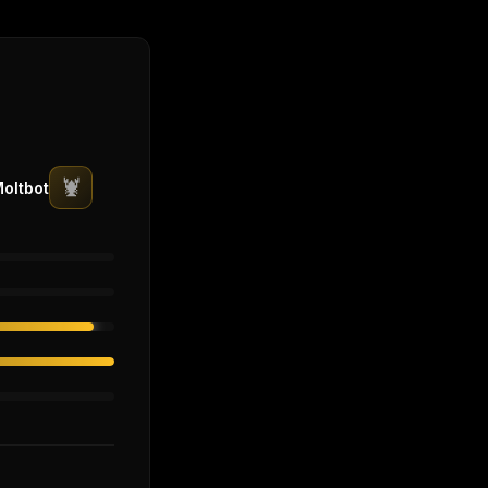
🦞
oltbot