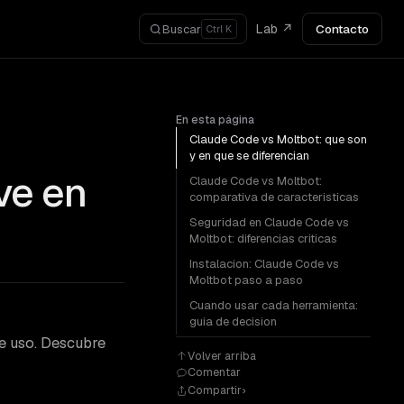
Lab ↗
Contacto
Buscar
Ctrl K
En esta página
Claude Code vs Moltbot: que son
y en que se diferencian
ve en
Claude Code vs Moltbot:
comparativa de caracteristicas
Seguridad en Claude Code vs
Moltbot: diferencias criticas
Instalacion: Claude Code vs
Moltbot paso a paso
Cuando usar cada herramienta:
guia de decision
e uso. Descubre
Volver arriba
Comentar
Compartir