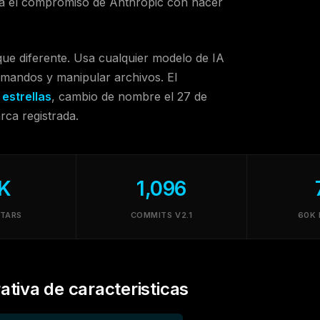
ra el compromiso de Anthropic con hacer
e diferente. Usa cualquier modelo de IA
omandos y manipular archivos. El
estrellas
, cambio de nombre el 27 de
rca registrada.
6K
1,096
STARS
COMMITS V2.1
60K 
tiva de caracteristicas