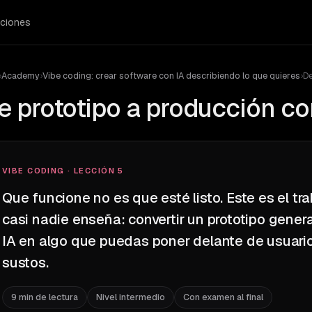
ciones
›
Academy
›
Vibe coding: crear software con IA describiendo lo que quieres
›
De
e prototipo a producción co
VIBE CODING · LECCIÓN 5
Que funcione no es que esté listo. Este es el tr
casi nadie enseña: convertir un prototipo gener
IA en algo que puedas poner delante de usuario
sustos.
9 min de lectura
Nivel intermedio
Con examen al final