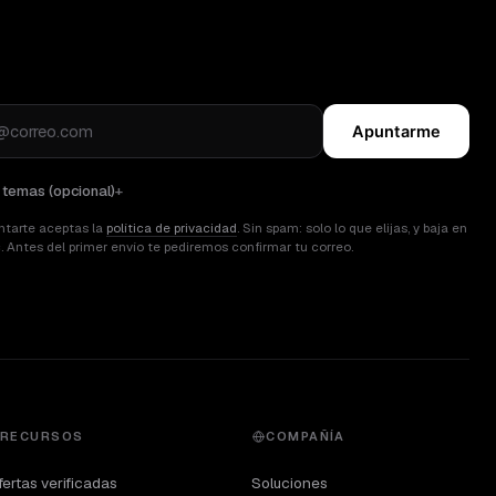
Apuntarme
r temas (opcional)
ntarte aceptas la
política de privacidad
. Sin spam: solo lo que elijas, y baja en
c. Antes del primer envío te pediremos confirmar tu correo.
RECURSOS
COMPAÑÍA
ertas verificadas
Soluciones