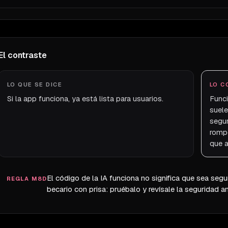
El contraste
LO QUE SE DICE
LO C
Si la app funciona, ya está lista para usuarios.
Funci
suele
segur
rompe
que a
El código de la IA funciona no significa que sea segu
REGLA M8D
becario con prisa: pruébalo y revísale la seguridad 