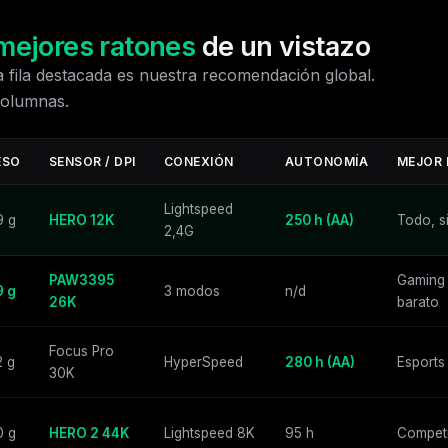
mejores ratones
de un vistazo
a fila destacada es nuestra recomendación global.
columnas.
ESO
SENSOR / DPI
CONEXIÓN
AUTONOMÍA
MEJOR 
Lightspeed
9 g
HERO 12K
250 h (AA)
Todo, s
2,4G
PAW3395
Gaming 
9 g
3 modos
n/d
26K
barato
Focus Pro
2 g
HyperSpeed
280 h (AA)
Esports
30K
0 g
HERO 2 44K
Lightspeed 8K
95 h
Competi