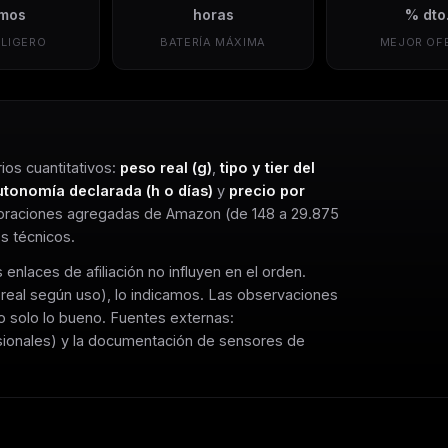
mos
horas
% dto
 LIGERO
BATERÍA MÁXIMA
MEJOR OF
ios cuantitativos:
peso real (g)
,
tipo y tier del
utonomía declarada (h o días)
y
precio por
loraciones agregadas de Amazon (de 148 a 29.875
s técnicos.
enlaces de afiliación no influyen en el orden.
real según uso), lo indicamos. Las observaciones
no solo lo bueno. Fuentes externas:
sionales) y la documentación de sensores de