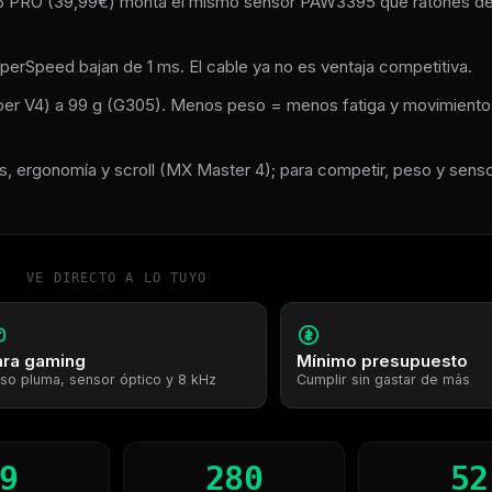
6 PRO (39,99€) monta el mismo sensor PAW3395 que ratones d
erSpeed bajan de 1 ms. El cable ya no es ventaja competitiva.
per V4) a 99 g (G305). Menos peso = menos fatiga y movimient
s, ergonomía y scroll (MX Master 4); para competir, peso y sens
VE DIRECTO A LO TUYO
ara gaming
Mínimo presupuesto
so pluma, sensor óptico y 8 kHz
Cumplir sin gastar de más
9
280
52