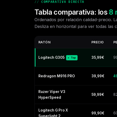
COMPARATIVA DIRECTA
Tabla comparativa: los
8 
Ordenados por relación calidad-precio. L
Desliza en horizontal para ver todas las 
RATÓN
PRECIO
P
Logitech G305
35,99€
9
★ Top
Redragon M916 PRO
39,99€
4
Razer Viper V3
59,99€
8
HyperSpeed
Logitech G Pro X
99,90€
6
Superlight 2