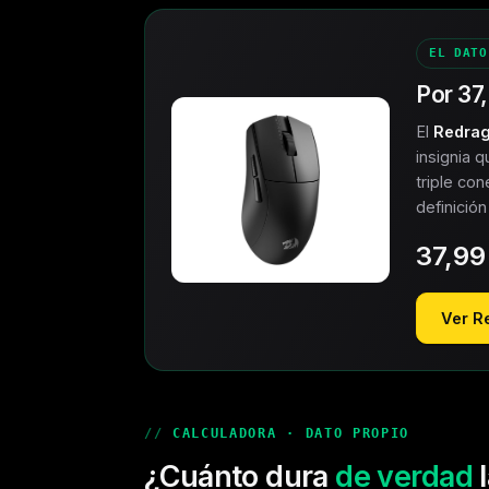
EL DATO
Por
37
El
Redra
insignia 
triple co
definició
37,99
Ver R
CALCULADORA · DATO PROPIO
¿Cuánto dura
de verdad
l