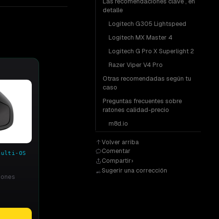
Las recomendaciones clave , en
detalle
Logitech G305 Lightspeed
Logitech MX Master 4
Logitech G Pro X Superlight 2
Razer Viper V4 Pro
Otras recomendadas según tu
caso
Preguntas frecuentes sobre
ratones calidad-precio
m8d.io
Volver arriba
Comentar
multi-OS
Compartir
Sugerir una corrección
ciones