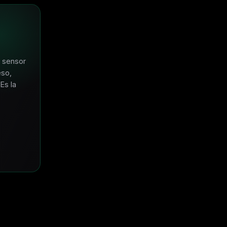
 sensor
eso,
Es la