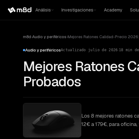
Análisis
Investigaciones
Academy
Solu
m8d
›
Audio y periféricos
›
Mejores Ratones Calidad-Precio 2026
·
Audio y periféricos
Actualizado
julio de 2026
18
min de
Mejores Ratones Ca
Probados
Los 8 mejores ratones c
12€ a 179€, para oficina,