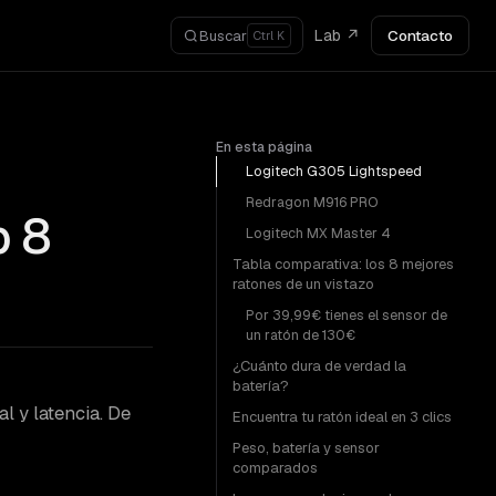
Lab ↗
Contacto
Buscar
Ctrl K
En esta página
Logitech G305 Lightspeed
Redragon M916 PRO
p 8
Logitech MX Master 4
Tabla comparativa: los 8 mejores
ratones de un vistazo
Por 39,99€ tienes el sensor de
un ratón de 130€
¿Cuánto dura de verdad la
batería?
l y latencia. De
Encuentra tu ratón ideal en 3 clics
Peso, batería y sensor
comparados