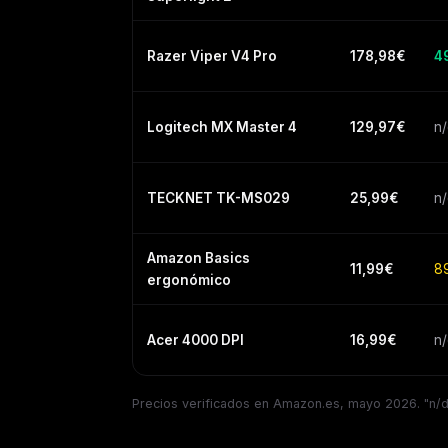
Razer Viper V4 Pro
178,98€
4
Logitech MX Master 4
129,97€
n/
TECKNET TK-MS029
25,99€
n/
Amazon Basics
11,99€
8
ergonómico
Acer 4000 DPI
16,99€
n/
Precios verificados en Amazon.es, mayo 2026. "n/d" 