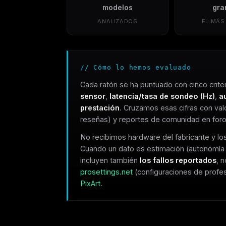
modelos
gra
ANALIZADOS
EL MÁS
// Cómo lo hemos evaluado
Cada ratón se ha puntuado con cinco criter
sensor
,
latencia/tasa de sondeo (Hz)
,
a
prestación
. Cruzamos esas cifras con va
reseñas) y reportes de comunidad en foro
No recibimos hardware del fabricante y los 
Cuando un dato es estimación (autonomía 
incluyen también
los fallos reportados
, 
prosettings.net
(configuraciones de profe
PixArt
.