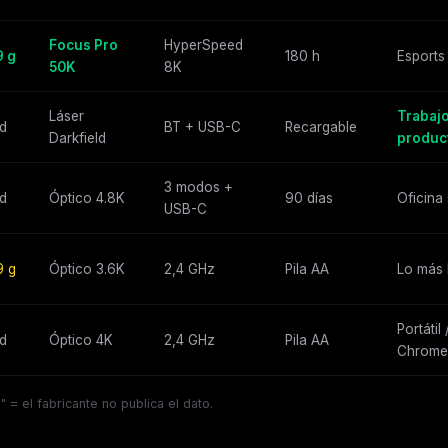
Focus Pro
HyperSpeed
9 g
180 h
Esports 
50K
8K
Láser
Trabajo
d
BT + USB-C
Recargable
Darkfield
produc
3 modos +
d
Óptico 4.8K
90 días
Oficina 
USB-C
9 g
Óptico 3.6K
2,4 GHz
Pila AA
Lo más 
Portátil 
d
Óptico 4K
2,4 GHz
Pila AA
Chrome
= el fabricante no publica el dato.