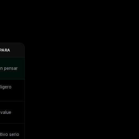
PARA
in pensar
ligero
 value
tivo serio