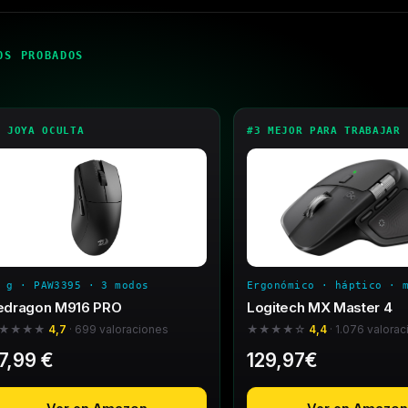
OS PROBADOS
2 JOYA OCULTA
#3 MEJOR PARA TRABAJAR
 g · PAW3395 · 3 modos
Ergonómico · háptico · 
edragon M916 PRO
Logitech MX Master 4
★★★★
4,7
· 699 valoraciones
★★★★☆
4,4
· 1.076 valora
7,99 €
129,97€