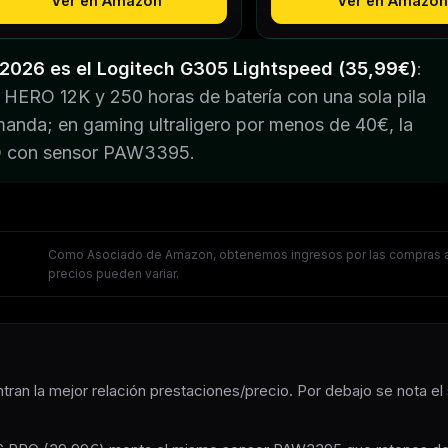
Ver en Amazon
Ver en Amazon
e 2026 es el Logitech G305 Lightspeed (35,99€)
:
or HERO 12K y 250 horas de batería con una sola pila
manda; en gaming ultraligero por menos de 40€, la
O con sensor PAW3395.
Como Asociado de Amazon, obtenemos ingresos por las compras a
precios pueden variar.
ran la mejor relación prestaciones/precio. Por debajo se nota el