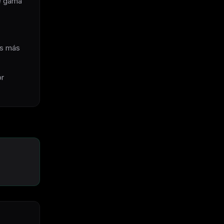
e gama
os más
or