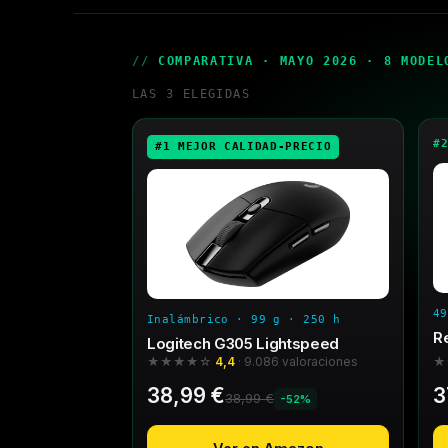
COMPARATIVA · MAYO 2026 · 8 MODEL
LAS 3 ELEGIDAS
#
#1 MEJOR CALIDAD-PRECIO
49
Inalámbrico · 99 g · 250 h
R
Logitech G305 Lightspeed
★★★★☆
4,4
· 9.086 valoraciones
★
38,99 €
3
38,99 €
-52%