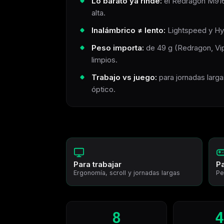
Lo barato ya rinde:
el Redragon M91
alta.
Inalámbrico ≠ lento:
Lightspeed y Hyp
Peso importa:
de 49 g (Redragon, Vi
limpios.
Trabajo vs juego:
para jornadas larga
óptico.
Para trabajar
P
Ergonomía, scroll y jornadas largas
Pe
8
4