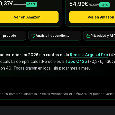
0,37€
54,99€
89,99 €
-36%
79,99€
-31%
Ver en Amazon
Ver en Amazon
comprobado
Análisis independiente
Privacidad y AE
d exterior en 2026 sin cuotas es la
Reolink Argus 4 Pro
(4K
local). La compra calidad-precio es la
Tapo C425
(70,37€, −36%)
con 4G. Todas graban en local, sin pagar mes a mes.
as compras adscritas. Precios verificados el 09/06/2026; pueden variar.