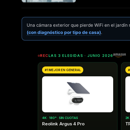
Una cámara exterior que pierde WiFi en el jardín
(con diagnóstico por tipo de casa)
.
REC
LAS 3 ELEGIDAS · JUNIO 2026
#1 MEJOR EN GENERAL
#
4K · 180° · SIN CUOTAS
2K
Reolink Argus 4 Pro
T