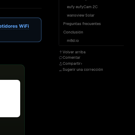
eufy eufyCam 2C
wansview Solar
Preguntas frecuentes
etidores WiFi
Conclusión
m8d.io
Volver arriba
Comentar
Compartir
Sugerir una corrección