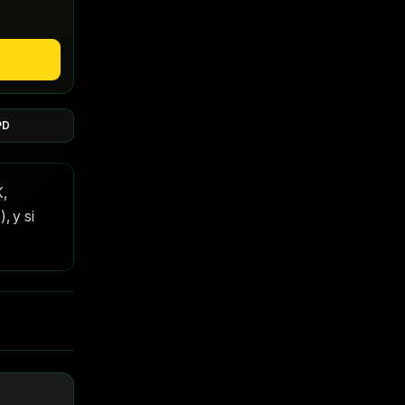
PD
,
, y si