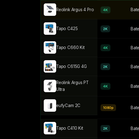
Reolink Argus 4 Pro
Bate
4K
Tapo C425
Bate
2K
Tapo C660 Kit
Bate
4K
Tapo C615G 4G
Bate
2K
Reolink Argus PT
Bate
4K
Ultra
eufyCam 2C
Bate
1080p
Tapo C410 Kit
Bate
2K