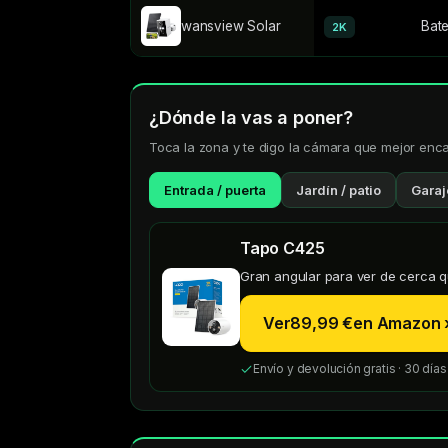
wansview Solar
Bate
2K
¿Dónde la vas a poner?
Toca la zona y te digo la cámara que mejor encaj
Entrada / puerta
Jardín / patio
Garaj
Tapo C425
Gran angular para ver de cerca qui
Ver
89,99 €
en Amazon 
Envío y devolución gratis · 30 dí