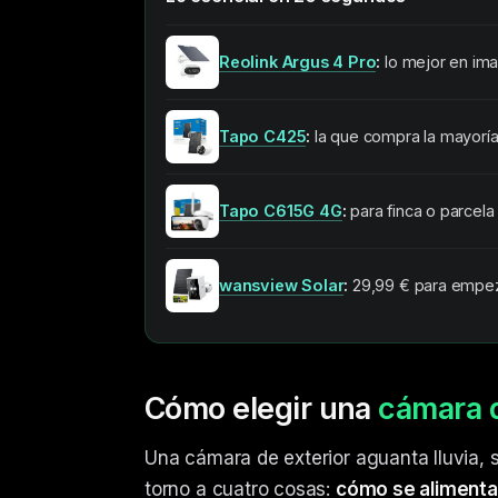
Reolink Argus 4 Pro
:
lo mejor en imag
Tapo C425
:
la que compra la mayoría
Tapo C615G 4G
:
para finca o parcela 
wansview Solar
:
29,99 €
para empeza
Cómo elegir una
cámara d
Una cámara de exterior aguanta lluvia, so
torno a cuatro cosas:
cómo se alimenta