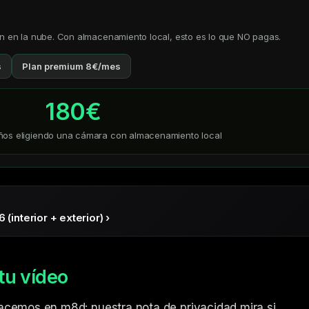
ón en la nube. Con almacenamiento local, esto es lo que NO pagas.
s
Plan premium 8€/mes
180
€
ños eligiendo una cámara con almacenamiento local
(interior + exterior)
›
tu vídeo
acemos en m8d: nuestra nota de privacidad mira si