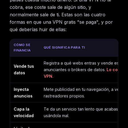
cobra, ese coste sale de algún sitio, y
normalmente sale de ti. Estas son las cuatro
formas en que una VPN gratis "se paga", y por
qué deberías huir de ellas:
CÓMO SE
QUÉ SIGNIFICA PARA TI
FINANCIA
Registra a qué webs entras y vende ese perf
Vende tus
anunciantes o brókers de datos.
Lo contrar
datos
VPN.
Inyecta
Mete publicidad en tu navegación, a veces
anuncios
rastreadores propios.
Capa la
Te da un servicio tan lento que acabas pag
velocidad
usándola mal.