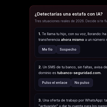
¿Detectarías una estafa con IA?
Tres situaciones reales de 2026. Decide si te fi
1.
Te llama tu hijo, con su voz, llorando: 
transferencia
ahora mismo
a un número 
Me fío
Sospecho
2.
Un SMS de tu banco, sin faltas, avisa de
dominio es
tubanco-seguridad.com
.
Pulso el enlace
No pulso
3.
Una oferta de trabajo por WhatsApp: ta
"activación" y dar tu cuenta para los pago