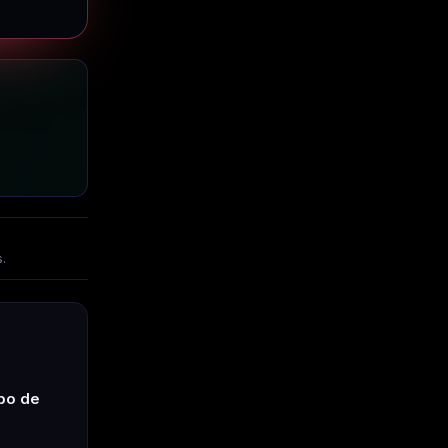
s.
obo de