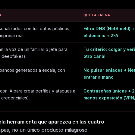
A
QUÉ LA FRENA
sonalizados con tus datos públicos,
Filtro DNS (NetShield) +
mpresa real.
el dominio + 2FA
la voz de un familiar o jefe para
Tu criterio: colgar y ver
, deepfakes).
otro canal
 bancos generados a escala, con
No pulsar enlaces + Net
entrar a mano
 con IA para crear perfiles y ataques a
Contraseñas únicas + 2
e credenciales).
menos exposición (VPN/
ola herramienta que aparezca en las cuatro
capas, no un único producto milagroso.