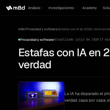
Análisis
Investigaciones
Academy
Solu
m8d
›
Privacidad y software
›
Estafas con IA en 2026: cómo prot
·
Privacidad y software
Actualizado
julio de 2026
17
min
Estafas con IA en 
verdad
La IA ha disparado el ph
verdad, capa por capa, s