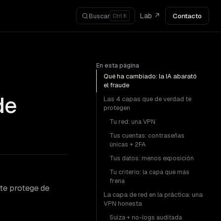
Lab ↗
Contacto
Buscar
Ctrl K
En esta página
Qué ha cambiado: la IA abarató
el fraude
de
Las 4 capas que de verdad te
protegen
Tu red: una VPN
Tus cuentas: contraseñas
únicas + 2FA
Tus datos: menos exposición
Tu criterio: la capa que más
frena
 te protege de
La capa de red en la práctica: una
VPN honesta
Suiza + no-logs auditada