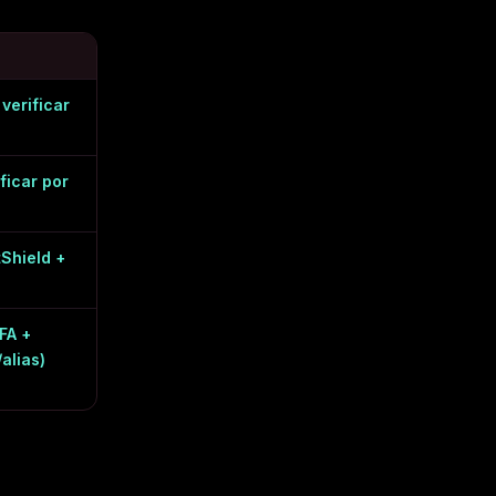
 verificar
ificar por
Shield +
FA +
alias)