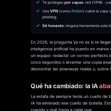
Te proteges
por capas
: red (VPN) · cu
Una
VPN
(como
Proton
) cubre la capa d
phishing.
Sé honesto:
ninguna herramienta sola t
En 2026, la pregunta ya no es si te llegar
inteligencia artificial ha puesto en mano
un equipo: redactar un correo perfecto e
cinco segundos o levantar una copia exa
desmontar las amenazas reales y, sobre
Qué ha cambiado: la IA
aba
La estafa de siempre tenía un cuello de bo
IA ha eliminado ese cuello de botella. E
crecido y qué frena a cada una: